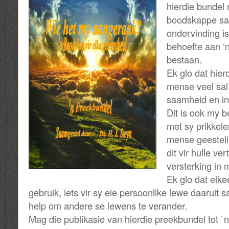
hierdie bundel
boodskappe saa
ondervinding is
behoefte aan ‘
bestaan.
Ek glo dat hier
mense veel sal
saamheid en in
Dit is ook my b
met sy prikkele
mense geesteli
dit vir hulle ve
versterking in m
Ek glo dat elke
gebruik, iets vir sy eie persoonlike lewe daaruit sa
help om andere se lewens te verander.
Mag die publikasie van hierdie preekbundel tot `n