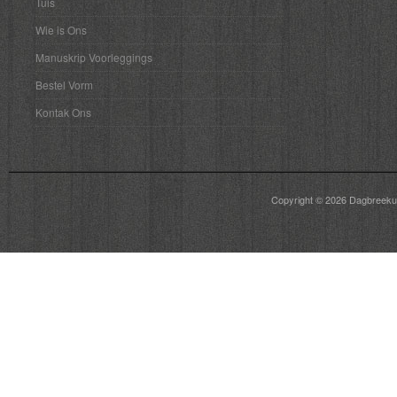
Tuis
Wie is Ons
Manuskrip Voorleggings
Bestel Vorm
Kontak Ons
Copyright © 2026
Dagbreeku