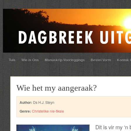
Tuis
Wie is Ons
Manuskrip Voorleggings
Bestel Vorm
Kontak 
Wie het my aangeraak?
Author:
Ds H.J. Steyn
Genre:
Christelike nie-fiksie
Dit is vir my ‘