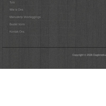
Tuis
Wie is Ons
Manuskrip Voorleggings
Bestel Vorm
Kontak Ons
Copyright © 2026
Dagbreeku