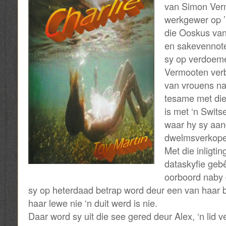
van Simon Verm
werkgewer op ’
die Ooskus van
en sakevennote
sy op verdoem
Vermooten verb
van vrouens na
tesame met die 
is met ‘n Swit
waar hy sy aan
dwelmsverkope 
Met die inligting
dataskyfie gebê
oorboord naby 
sy op heterdaad betrap word deur een van haar 
haar lewe nie ‘n duit werd is nie.
Daar word sy uit die see gered deur Alex, ‘n lid 