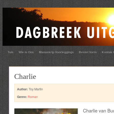
Tuis
Wie is Ons
Manuskrip Voorleggings
Bestel Vorm
Kontak 
Charlie
Author:
Toy Martin
Genre:
Roman
Charlie van Buu