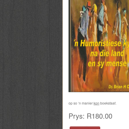
op so ‘n manier
kon
boekstaaf.
Prys: R180.00