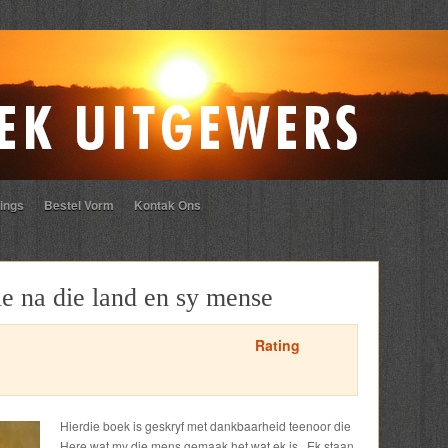
ings
Bestel Vorm
Kontak Ons
e na die land en sy mense
Rating
Hierdie boek is geskryf met dankbaarheid teenoor die
Here wat my die mens gemaak het wat ek is. Ek staan