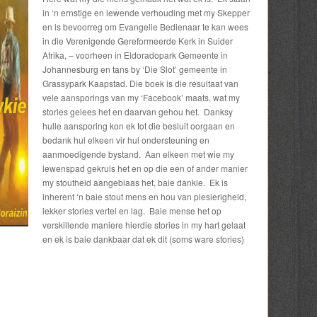
in ‘n ernstige en lewende verhouding met my Skepper
en is bevoorreg om Evangelie Bedienaar te kan wees
in die Verenigende Gereformeerde Kerk in Suider
Afrika, – voorheen in Eldoradopark Gemeente in
Johannesburg en tans by ‘Die Slot’ gemeente in
Grassypark Kaapstad. Die boek is die resultaat van
vele aansporings van my ‘Facebook’ maats, wat my
stories gelees het en daarvan gehou het. Danksy
hulle aansporing kon ek tot die besluit oorgaan en
bedank hul elkeen vir hul ondersteuning en
aanmoedigende bystand. Aan elkeen met wie my
lewenspad gekruis het en op die een of ander manier
my stoutheid aangeblaas het, baie dankie. Ek is
inherent ‘n baie stout mens en hou van plesierigheid,
lekker stories vertel en lag. Baie mense het op
verskillende maniere hierdie stories in my hart gelaat
en ek is baie dankbaar dat ek dit (soms ware stories)