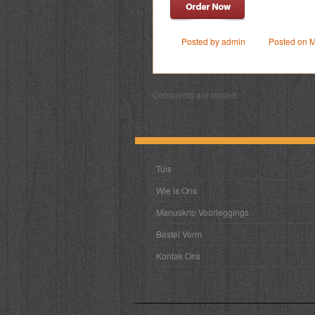
Posted by admin
Posted on M
Comments are closed.
Tuis
Wie is Ons
Manuskrip Voorleggings
Bestel Vorm
Kontak Ons