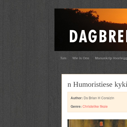
Tuis
Wie is Ons
Manuskrip Voorlegg
n Humoristiese kyki
Author:
Ds Brian H Coraizin
Genre:
Christelike fiksie